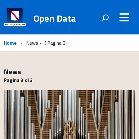
Open Data
Home
News
( Pagina 3)
News
Pagina 3 di 3